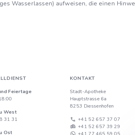
iges Wasserlassen) aufweisen, die einen Hinwe
LLDIENST
KONTAKT
und Feiertage
Stadt-Apotheke
18:00
Hauptstrasse 6a
8253 Diessenhofen
u West
8 31 31
+41 52 657 37 07
+41 52 657 39 29
u Ost
+41 77 465 59 05