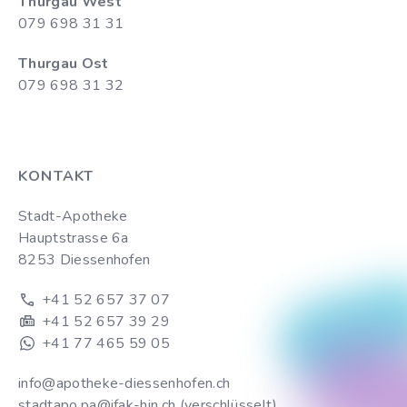
Thurgau West
079 698 31 31
Thurgau Ost
079 698 31 32
KONTAKT
Stadt-Apotheke
Hauptstrasse 6a
8253 Diessenhofen
+41 52 657 37 07
+41 52 657 39 29
+41 77 465 59 05
info@apotheke-diessenhofen.ch
stadtapo.pa@ifak-hin.ch (verschlüsselt)