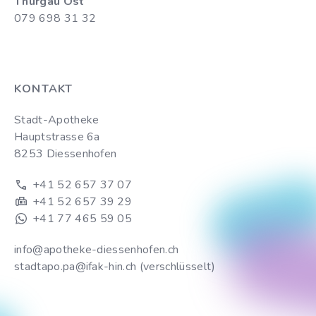
Thurgau Ost
079 698 31 32
KONTAKT
Stadt-Apotheke
Hauptstrasse 6a
8253 Diessenhofen
+41 52 657 37 07
+41 52 657 39 29
+41 77 465 59 05
info@apotheke-diessenhofen.ch
stadtapo.pa@ifak-hin.ch (verschlüsselt)