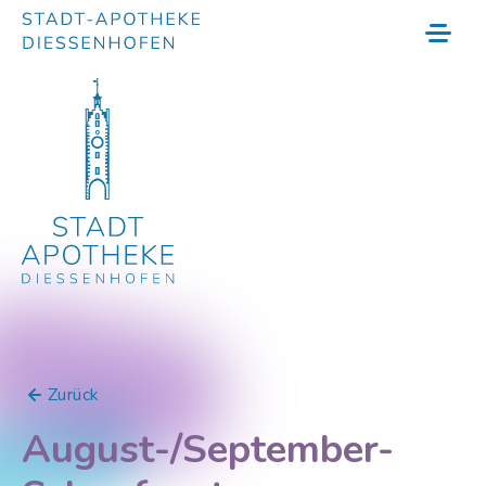
Zurück
August-/September-