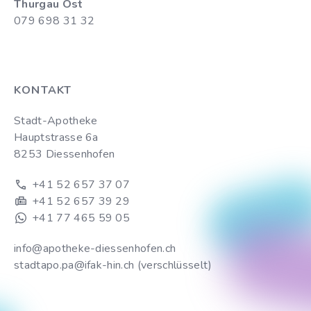
Thurgau Ost
079 698 31 32
KONTAKT
Stadt-Apotheke
Hauptstrasse 6a
8253 Diessenhofen
+41 52 657 37 07
+41 52 657 39 29
+41 77 465 59 05
info@apotheke-diessenhofen.ch
stadtapo.pa@ifak-hin.ch (verschlüsselt)